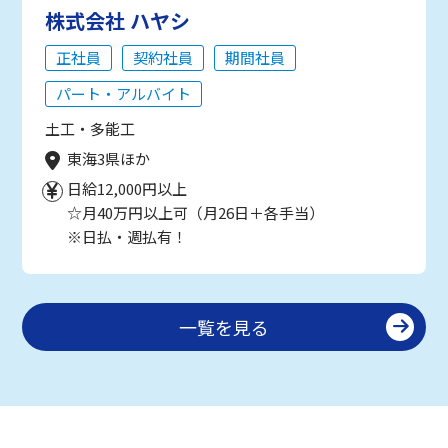
株式会社 ハヤシ
正社員
契約社員
期間社員
パート・アルバイト
土工・多能工
東海3県ほか
日給12,000円以上
☆月40万円以上可（月26日＋各手当）
※日払・週払有！
一覧を見る