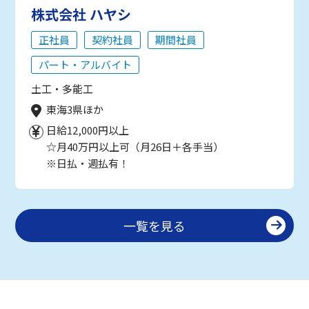
株式会社 ハヤシ
正社員
契約社員
期間社員
パート・アルバイト
土工・多能工
東海3県ほか
日給12,000円以上
☆月40万円以上可（月26日＋各手当）
※日払・週払有！
一覧を見る