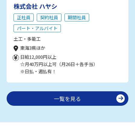
株式会社 ハヤシ
正社員
契約社員
期間社員
パート・アルバイト
土工・多能工
東海3県ほか
日給12,000円以上
☆月40万円以上可（月26日＋各手当）
※日払・週払有！
一覧を見る