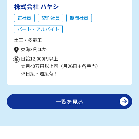
株式会社 ハヤシ
正社員
契約社員
期間社員
パート・アルバイト
土工・多能工
東海3県ほか
日給12,000円以上
☆月40万円以上可（月26日＋各手当）
※日払・週払有！
一覧を見る