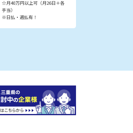
☆月40万円以上可（月26日＋各
手当）
※日払・週払有！