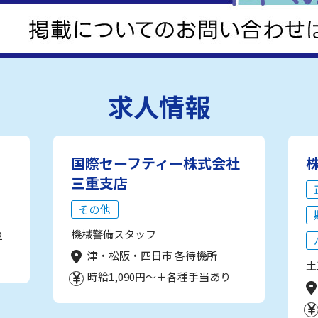
求人情報
国際セーフティー株式会社
三重支店
その他
機械警備スタッフ
2
津・松阪・四日市 各待機所
土
時給1,090円～＋各種手当あり