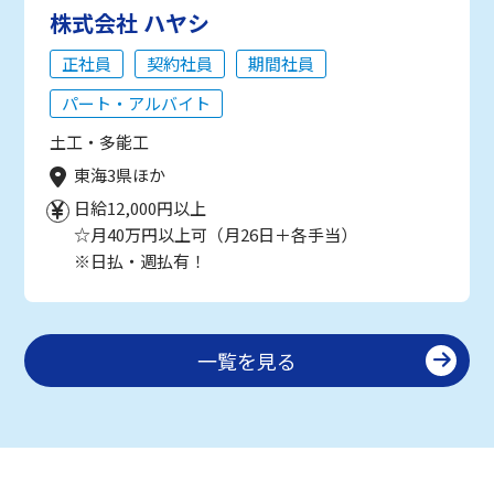
株式会社 ハヤシ
正社員
契約社員
期間社員
パート・アルバイト
土工・多能工
東海3県ほか
日給12,000円以上
☆月40万円以上可（月26日＋各手当）
※日払・週払有！
一覧を見る