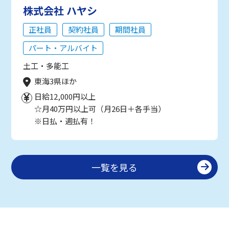
株式会社 ハヤシ
正社員
契約社員
期間社員
パート・アルバイト
土工・多能工
東海3県ほか
日給12,000円以上
☆月40万円以上可（月26日＋各手当）
※日払・週払有！
一覧を見る