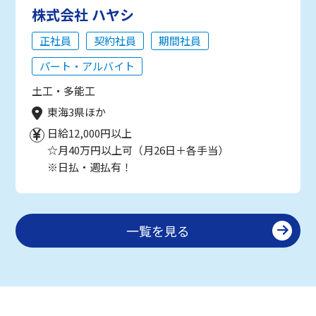
株式会社 ハヤシ
正社員
契約社員
期間社員
パート・アルバイト
土工・多能工
東海3県ほか
日給12,000円以上
☆月40万円以上可（月26日＋各手当）
※日払・週払有！
一覧を見る