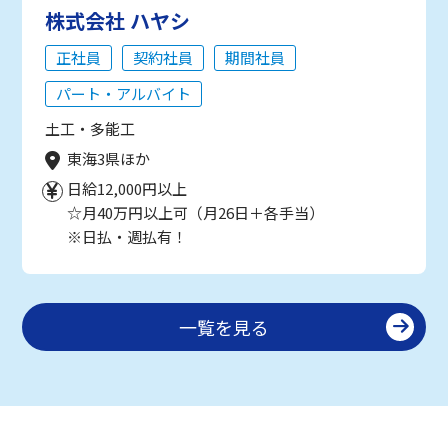
株式会社 ハヤシ
正社員
契約社員
期間社員
パート・アルバイト
土工・多能工
東海3県ほか
日給12,000円以上
☆月40万円以上可（月26日＋各手当）
※日払・週払有！
一覧を見る