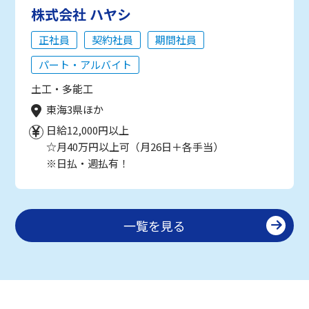
株式会社 ハヤシ
正社員
契約社員
期間社員
パート・アルバイト
土工・多能工
東海3県ほか
日給12,000円以上
☆月40万円以上可（月26日＋各手当）
※日払・週払有！
一覧を見る