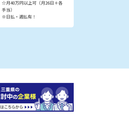
☆月40万円以上可（月26日＋各
手当）
※日払・週払有！