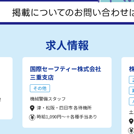
求人情報
国際セーフティー株式会社
三重支店
その他
機械警備スタッフ
2
津・松阪・四日市 各待機所
土
時給1,090円～＋各種手当あり