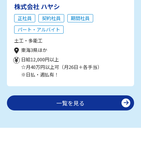
株式会社 ハヤシ
正社員
契約社員
期間社員
パート・アルバイト
土工・多能工
東海3県ほか
日給12,000円以上
☆月40万円以上可（月26日＋各手当）
※日払・週払有！
一覧を見る