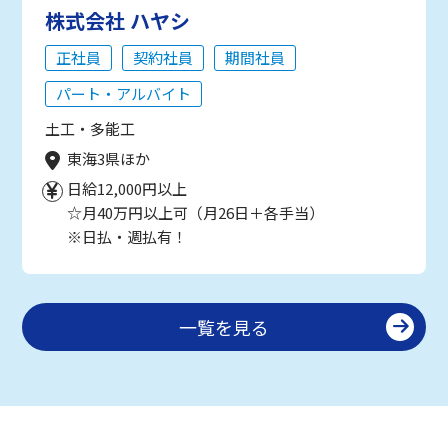
株式会社 ハヤシ
正社員
契約社員
期間社員
パート・アルバイト
土工・多能工
東海3県ほか
日給12,000円以上
☆月40万円以上可（月26日＋各手当）
※日払・週払有！
一覧を見る