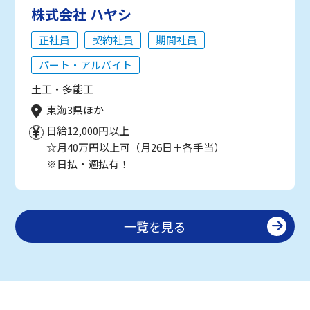
株式会社 ハヤシ
正社員
契約社員
期間社員
パート・アルバイト
土工・多能工
東海3県ほか
日給12,000円以上
☆月40万円以上可（月26日＋各手当）
※日払・週払有！
一覧を見る