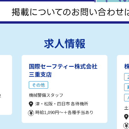
求人情報
国際セーフティー株式会社
三重支店
その他
機械警備スタッフ
2
津・松阪・四日市 各待機所
土
時給1,090円～＋各種手当あり