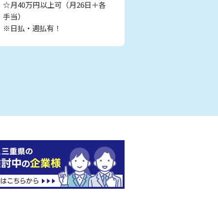
☆月40万円以上可（月26日＋各
手当）
※日払・週払有！