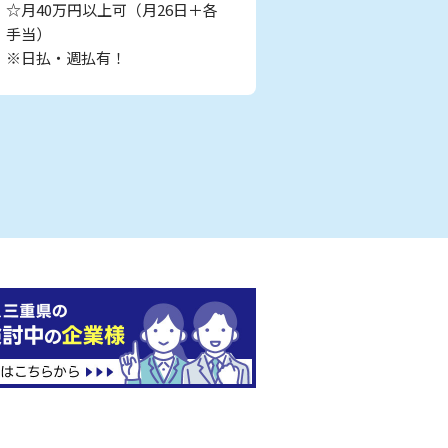
☆月40万円以上可（月26日＋各
手当）
※日払・週払有！