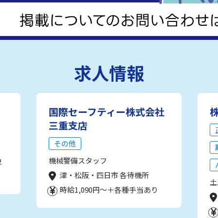
求人情報
国際セーフティー株式会社
三重支店
その他
機械警備スタッフ
2
津・松阪・四日市 各待機所
土
時給1,090円～＋各種手当あり