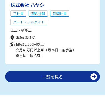
株式会社 ハヤシ
正社員
契約社員
期間社員
パート・アルバイト
土工・多能工
東海3県ほか
日給12,000円以上
☆月40万円以上可（月26日＋各手当）
※日払・週払有！
一覧を見る