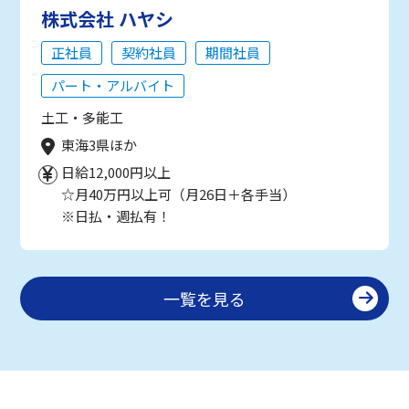
株式会社 ハヤシ
正社員
契約社員
期間社員
パート・アルバイト
土工・多能工
東海3県ほか
日給12,000円以上
☆月40万円以上可（月26日＋各手当）
※日払・週払有！
一覧を見る