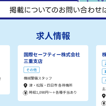
求人情報
国際セーフティー株式会社
三重支店
その他
機械警備スタッフ
2
津・松阪・四日市 各待機所
土
時給1,090円～＋各種手当あり