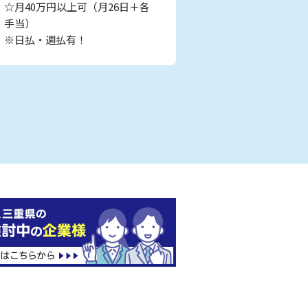
☆月40万円以上可（月26日＋各
手当）
※日払・週払有！