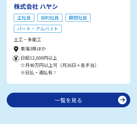
株式会社 ハヤシ
正社員
契約社員
期間社員
パート・アルバイト
土工・多能工
東海3県ほか
日給12,000円以上
☆月40万円以上可（月26日＋各手当）
※日払・週払有！
一覧を見る