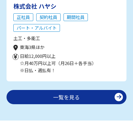
株式会社 ハヤシ
正社員
契約社員
期間社員
パート・アルバイト
土工・多能工
東海3県ほか
日給12,000円以上
☆月40万円以上可（月26日＋各手当）
※日払・週払有！
一覧を見る