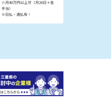
☆月40万円以上可（月26日＋各
手当）
※日払・週払有！