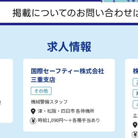
求人情報
国際セーフティー株式会社
三重支店
その他
機械警備スタッフ
2
津・松阪・四日市 各待機所
土
時給1,090円～＋各種手当あり