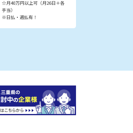
☆月40万円以上可（月26日＋各
手当）
※日払・週払有！