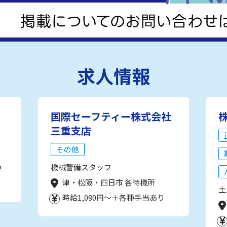
求人情報
国際セーフティー株式会社
三重支店
その他
機械警備スタッフ
2
津・松阪・四日市 各待機所
土
時給1,090円～＋各種手当あり