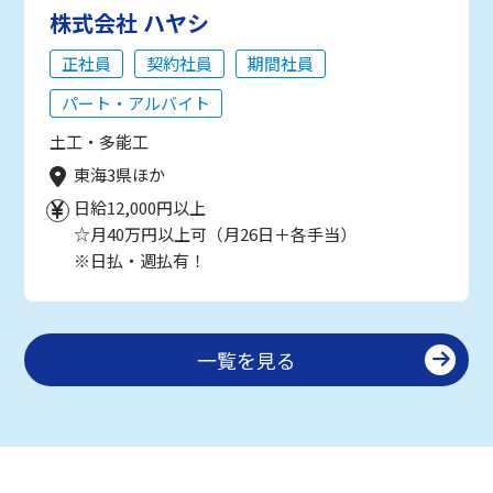
株式会社 ハヤシ
正社員
契約社員
期間社員
パート・アルバイト
土工・多能工
東海3県ほか
日給12,000円以上
☆月40万円以上可（月26日＋各手当）
※日払・週払有！
一覧を見る