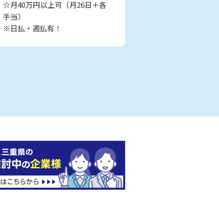
☆月40万円以上可（月26日＋各
手当）
※日払・週払有！