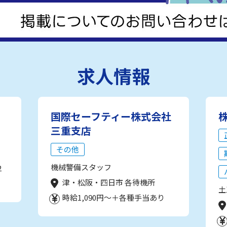
求人情報
国際セーフティー株式会社
三重支店
その他
機械警備スタッフ
2
津・松阪・四日市 各待機所
土
時給1,090円～＋各種手当あり