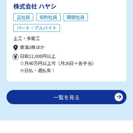
株式会社 ハヤシ
正社員
契約社員
期間社員
パート・アルバイト
土工・多能工
東海3県ほか
日給12,000円以上
☆月40万円以上可（月26日＋各手当）
※日払・週払有！
一覧を見る