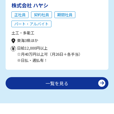
株式会社 ハヤシ
正社員
契約社員
期間社員
パート・アルバイト
土工・多能工
東海3県ほか
日給12,000円以上
☆月40万円以上可（月26日＋各手当）
※日払・週払有！
一覧を見る