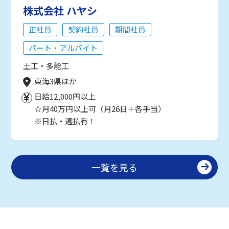
株式会社 ハヤシ
正社員
契約社員
期間社員
パート・アルバイト
土工・多能工
東海3県ほか
日給12,000円以上
☆月40万円以上可（月26日＋各手当）
※日払・週払有！
一覧を見る