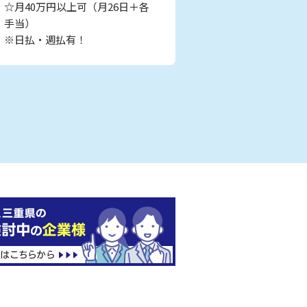
☆月40万円以上可（月26日＋各
手当）
※日払・週払有！