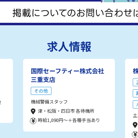
求人情報
国際セーフティー株式会社
三重支店
その他
機械警備スタッフ
2
津・松阪・四日市 各待機所
土
時給1,090円～＋各種手当あり