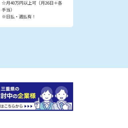
☆月40万円以上可（月26日＋各
手当）
※日払・週払有！