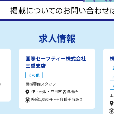
求人情報
国際セーフティー株式会社
三重支店
その他
機械警備スタッフ
2
津・松阪・四日市 各待機所
土
時給1,090円～＋各種手当あり