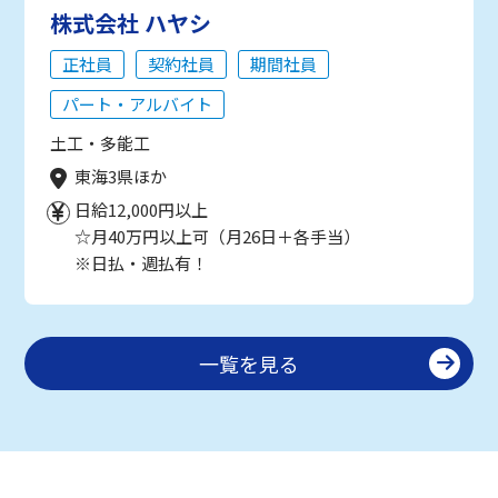
株式会社 ハヤシ
正社員
契約社員
期間社員
パート・アルバイト
土工・多能工
東海3県ほか
日給12,000円以上
☆月40万円以上可（月26日＋各手当）
※日払・週払有！
一覧を見る