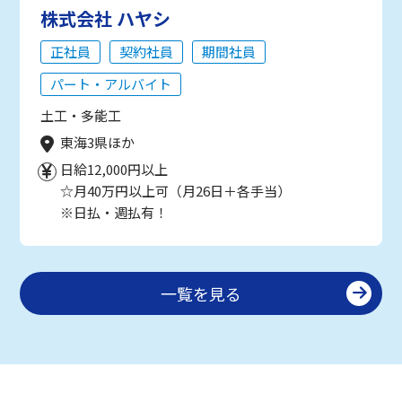
株式会社 ハヤシ
正社員
契約社員
期間社員
パート・アルバイト
土工・多能工
東海3県ほか
日給12,000円以上
☆月40万円以上可（月26日＋各手当）
※日払・週払有！
一覧を見る