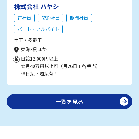
株式会社 ハヤシ
正社員
契約社員
期間社員
パート・アルバイト
土工・多能工
東海3県ほか
日給12,000円以上
☆月40万円以上可（月26日＋各手当）
※日払・週払有！
一覧を見る