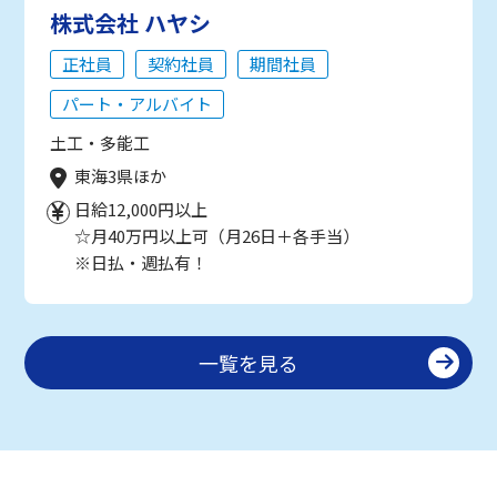
株式会社 ハヤシ
正社員
契約社員
期間社員
パート・アルバイト
土工・多能工
東海3県ほか
日給12,000円以上
☆月40万円以上可（月26日＋各手当）
※日払・週払有！
一覧を見る