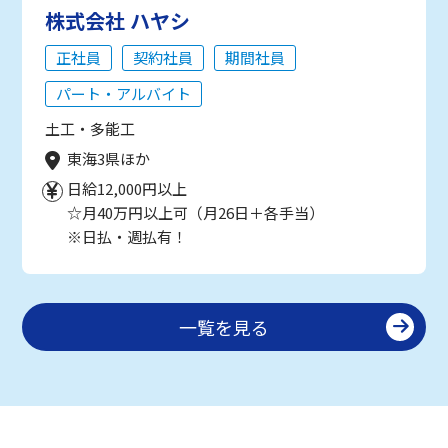
株式会社 ハヤシ
正社員
契約社員
期間社員
パート・アルバイト
土工・多能工
東海3県ほか
日給12,000円以上
☆月40万円以上可（月26日＋各手当）
※日払・週払有！
一覧を見る