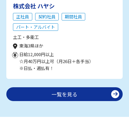
株式会社 ハヤシ
正社員
契約社員
期間社員
パート・アルバイト
土工・多能工
東海3県ほか
日給12,000円以上
☆月40万円以上可（月26日＋各手当）
※日払・週払有！
一覧を見る