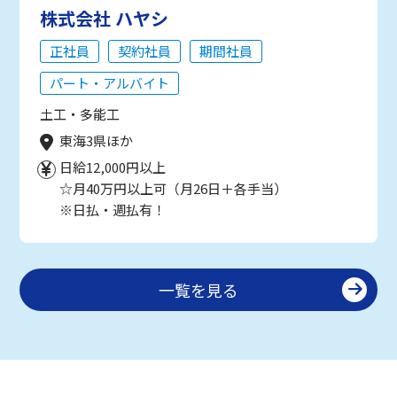
株式会社 ハヤシ
正社員
契約社員
期間社員
パート・アルバイト
土工・多能工
東海3県ほか
日給12,000円以上
☆月40万円以上可（月26日＋各手当）
※日払・週払有！
一覧を見る