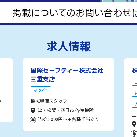
求人情報
国際セーフティー株式会社
三重支店
その他
機械警備スタッフ
2
津・松阪・四日市 各待機所
土
時給1,090円～＋各種手当あり