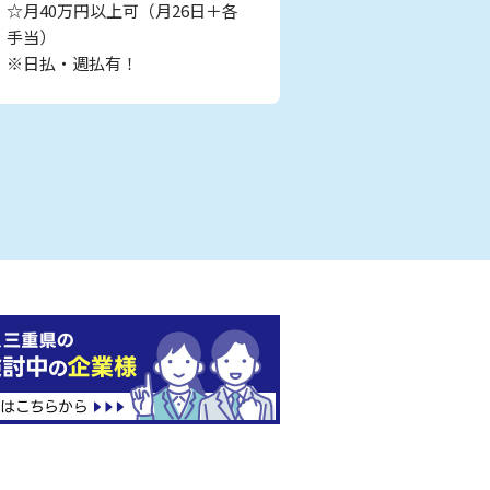
☆月40万円以上可（月26日＋各
手当）
※日払・週払有！