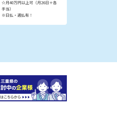
☆月40万円以上可（月26日＋各
手当）
※日払・週払有！