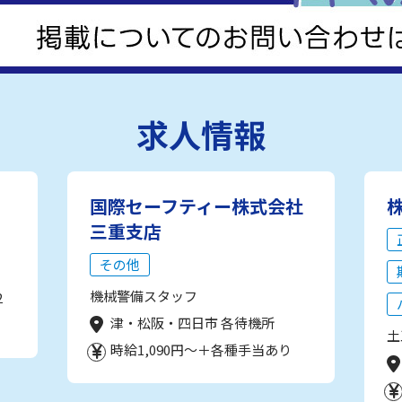
求人情報
国際セーフティー株式会社
三重支店
その他
機械警備スタッフ
2
津・松阪・四日市 各待機所
土
時給1,090円～＋各種手当あり