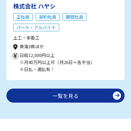
株式会社 ハヤシ
正社員
契約社員
期間社員
パート・アルバイト
土工・多能工
東海3県ほか
日給12,000円以上
☆月40万円以上可（月26日＋各手当）
※日払・週払有！
一覧を見る