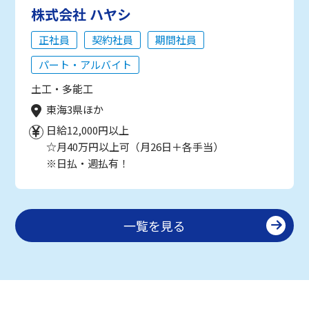
株式会社 ハヤシ
正社員
契約社員
期間社員
パート・アルバイト
土工・多能工
東海3県ほか
日給12,000円以上
☆月40万円以上可（月26日＋各手当）
※日払・週払有！
一覧を見る