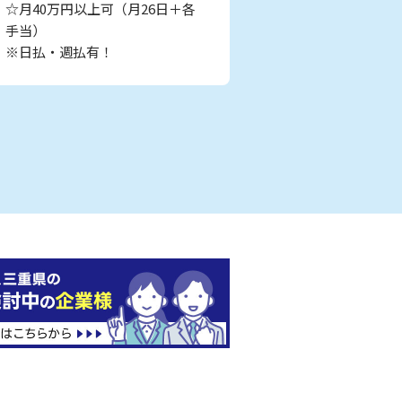
☆月40万円以上可（月26日＋各
手当）
※日払・週払有！