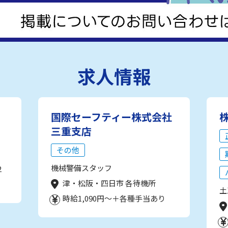
求人情報
国際セーフティー株式会社
三重支店
その他
機械警備スタッフ
2
津・松阪・四日市 各待機所
土
時給1,090円～＋各種手当あり