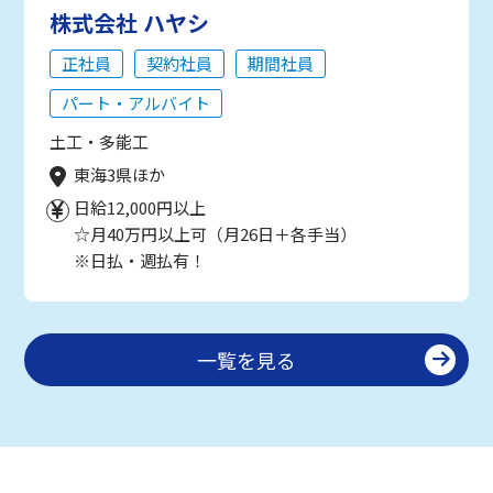
株式会社 ハヤシ
正社員
契約社員
期間社員
パート・アルバイト
土工・多能工
東海3県ほか
日給12,000円以上
☆月40万円以上可（月26日＋各手当）
※日払・週払有！
一覧を見る