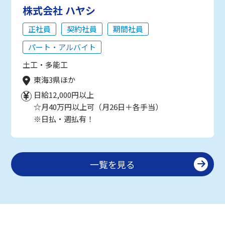
株式会社 ハヤシ
正社員
契約社員
期間社員
パート・アルバイト
土工・多能工
東海3県ほか
日給12,000円以上
☆月40万円以上可（月26日＋各手当）
※日払・週払有！
一覧を見る