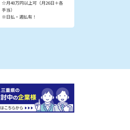
☆月40万円以上可（月26日＋各
手当）
※日払・週払有！