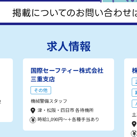
求人情報
国際セーフティー株式会社
三重支店
その他
機械警備スタッフ
2
津・松阪・四日市 各待機所
土
時給1,090円～＋各種手当あり