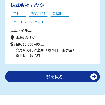
株式会社 ハヤシ
正社員
契約社員
期間社員
パート・アルバイト
土工・多能工
東海3県ほか
日給12,000円以上
☆月40万円以上可（月26日＋各手当）
※日払・週払有！
一覧を見る