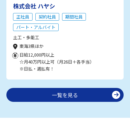
株式会社 ハヤシ
正社員
契約社員
期間社員
パート・アルバイト
土工・多能工
東海3県ほか
日給12,000円以上
☆月40万円以上可（月26日＋各手当）
※日払・週払有！
一覧を見る