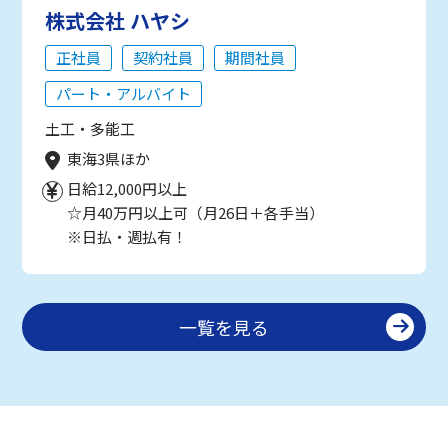
株式会社 ハヤシ
正社員
契約社員
期間社員
パート・アルバイト
土工・多能工
東海3県ほか
日給12,000円以上
☆月40万円以上可（月26日＋各手当）
※日払・週払有！
一覧を見る