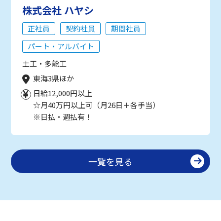
株式会社 ハヤシ
正社員
契約社員
期間社員
パート・アルバイト
土工・多能工
東海3県ほか
日給12,000円以上
☆月40万円以上可（月26日＋各手当）
※日払・週払有！
一覧を見る