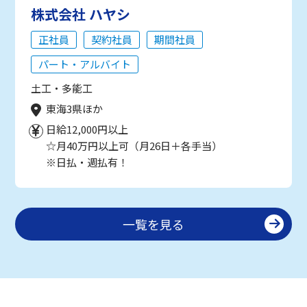
株式会社 ハヤシ
正社員
契約社員
期間社員
パート・アルバイト
土工・多能工
東海3県ほか
日給12,000円以上
☆月40万円以上可（月26日＋各手当）
※日払・週払有！
一覧を見る